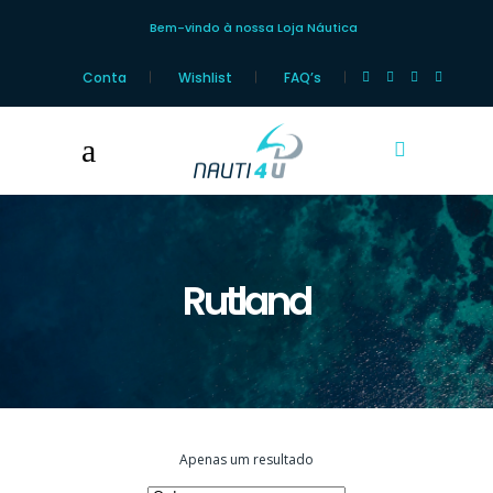
Bem-vindo à nossa Loja Náutica
Conta
Wishlist
FAQ’s
Rutland
Apenas um resultado