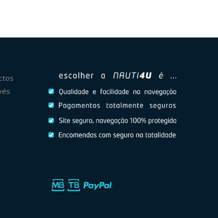
ctos
vés