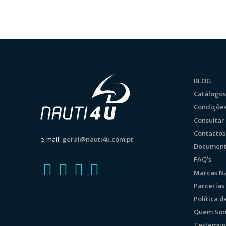
BLOG
Catálogos
Condições
Consulta
Contactos
e-mail:
geral@nauti4u.com.pt
Document
FAQ’s
Marcas Ná
Parcerias
Política 
Quem So
Testemun