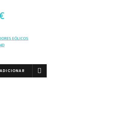
€
DORES EÓLICOS
ND
ADICIONAR