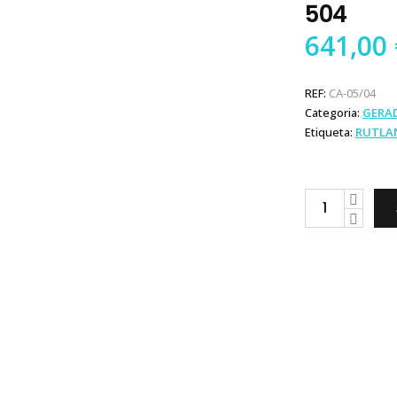
504
641,00
REF:
CA-05/04
Categoria:
GERA
Etiqueta:
RUTLA
Rutland
Gerador
Eólico
504
quantity