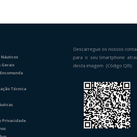
Descarregue os nossos conta
 Náuticos
para o seu Smartphone atra
 Gerais
desta imagem (Código QR):
r Encomenda
ação Técnica
uticas
de Privacidade
mos
hos