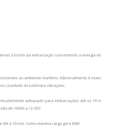
baterias a bordo da embarcação convertendo a energia do
esistentes ao ambiente marítimo. Adicionalmente é muito
ns (zumbido da turbina) e vibrações.
particularmente adequado para embarcações até os 10 m
volta de 100Ah a 12 VDC.
 e 6W a 10 nós. Como máxima carga gera 60W.