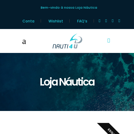
Bem-vindo à nossa Loja Náutica
Conta
Wishlist
FAQ’s
Loja Náutica