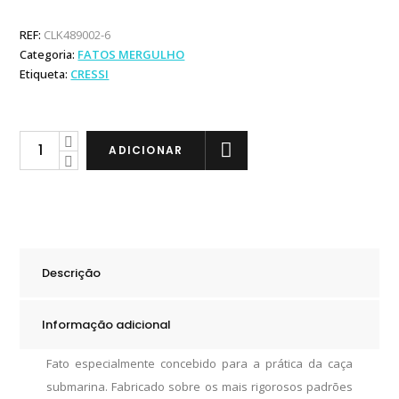
REF:
CLK489002-6
Categoria:
FATOS MERGULHO
Etiqueta:
CRESSI
Cressi
ADICIONAR
Fato
de
Caça
Submarina
Fisterra
Descrição
LC
5mm
Informação adicional
quantity
Fato especialmente concebido para a prática da caça
submarina. Fabricado sobre os mais rigorosos padrões