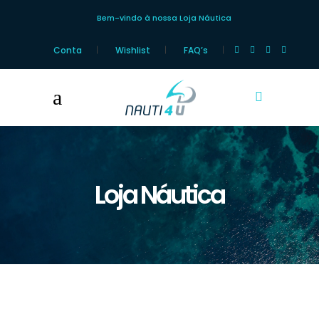
Bem-vindo à nossa Loja Náutica
Conta
Wishlist
FAQ’s
Loja Náutica