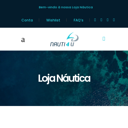
Bem-vindo à nossa Loja Náutica
Conta
Wishlist
FAQ’s
Loja Náutica