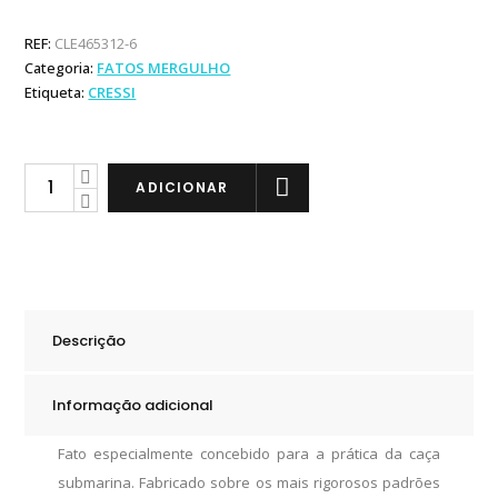
REF:
CLE465312-6
Categoria:
FATOS MERGULHO
Etiqueta:
CRESSI
Cressi
ADICIONAR
Fato
de
Caça
Submarina
Tracina
Descrição
7mm
quantity
Informação adicional
Fato especialmente concebido para a prática da caça
submarina. Fabricado sobre os mais rigorosos padrões