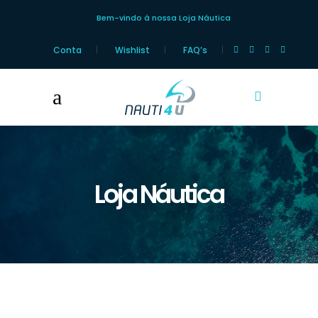
Bem-vindo à nossa Loja Náutica
Conta
Wishlist
FAQ’s
Loja Náutica