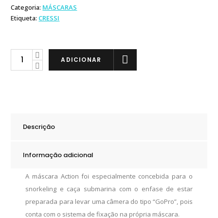
Categoria:
MÁSCARAS
Etiqueta:
CRESSI
Cressi
ADICIONAR
Action
Dark
quantity
Descrição
Informação adicional
A máscara Action foi especialmente concebida para o
snorkeling e caça submarina com o enfase de estar
preparada para levar uma câmera do tipo “GoPro”, pois
conta com o sistema de fixação na própria máscara.