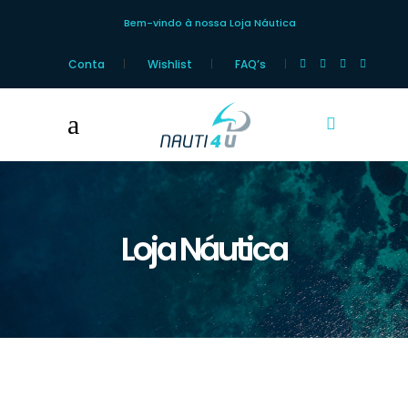
Bem-vindo à nossa Loja Náutica
Conta
Wishlist
FAQ’s
Loja Náutica