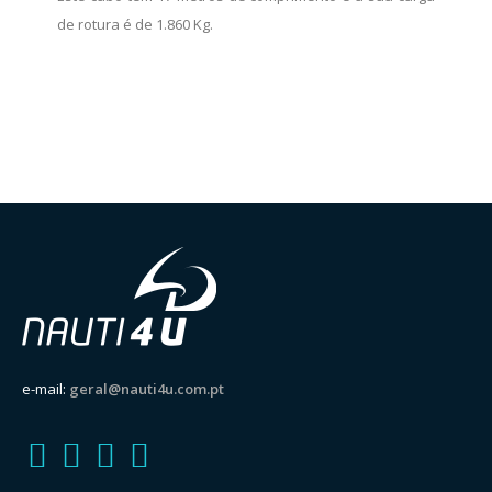
de rotura é de 1.860 Kg.
e-mail:
geral@nauti4u.com.pt