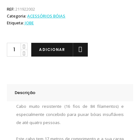
REF:
211922002
Categoria:
ACESSÓRIOS BÓIAS
Etiqueta:
JOBE
Jobe
ADICIONAR
Cabo
para
Bóia
Towrope
04
Descrição
pessoas
quantity
Cabo muito resistente (16 fios de 84 filamentos) e
especialmente concebido para puxar bóias insufláveis
de até quatro pessoas.
Este cabo tem 17 metros de comprimento e a sua carga