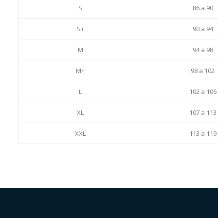
S
86 a 90
S+
90 a 94
M
94 a 98
M+
98 a 102
L
102 a 106
XL
107 a 113
XXL
113 a 119