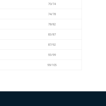
70/74
74/78
78/82
83/87
87/92
93/99
99/105