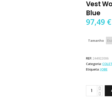
Vest W
Blue
97,49
€
Tamanho
REF:
244922006
Categoria:
COLE
Etiqueta:
JOBE
Jobe
Colete
Neoprene
Vest