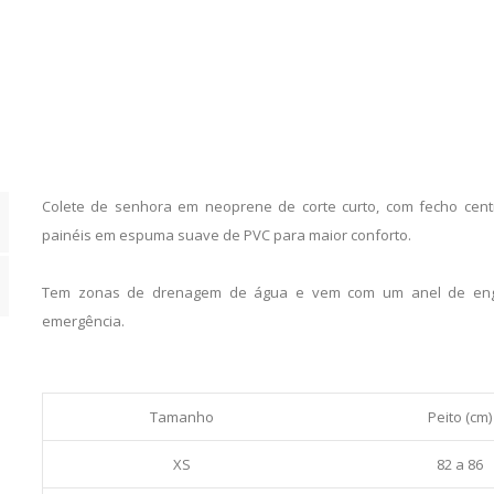
Women
Midnight
Blue
quantity
Colete de senhora em neoprene de corte curto, com fecho centra
painéis em espuma suave de PVC para maior conforto.
Tem zonas de drenagem de água e vem com um anel de eng
emergência.
Tamanho
Peito (cm)
XS
82 a 86