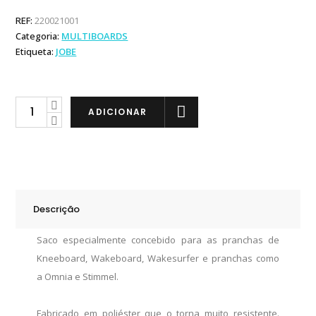
REF:
220021001
Categoria:
MULTIBOARDS
Etiqueta:
JOBE
Jobe
ADICIONAR
Multi
Padded
Board
Bag
quantity
Descrição
Saco especialmente concebido para as pranchas de
Kneeboard, Wakeboard, Wakesurfer e pranchas como
a Omnia e Stimmel.
Fabricado em poliéster que o torna muito resistente.