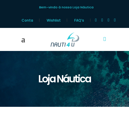
Bem-vindo à nossa Loja Náutica
Conta
Wishlist
FAQ’s
Loja Náutica