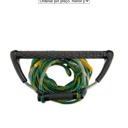
por
preço:
menor
para
maior