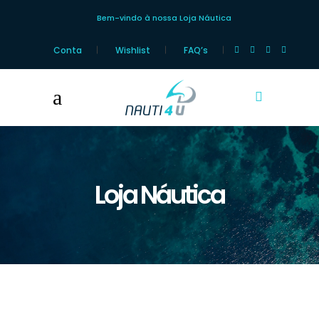
Bem-vindo à nossa Loja Náutica
Conta
Wishlist
FAQ’s
Loja Náutica