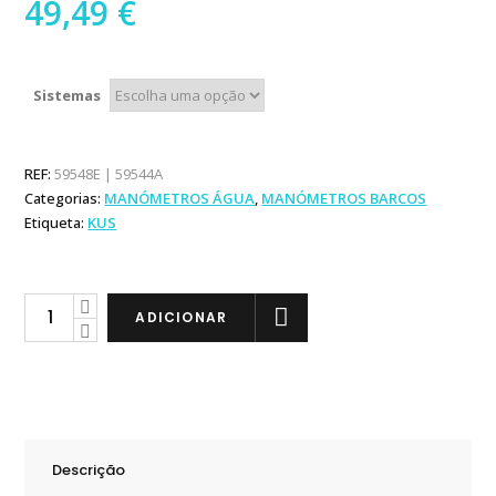
49,49
€
Sistemas
REF:
59548E | 59544A
Categorias:
MANÓMETROS ÁGUA
,
MANÓMETROS BARCOS
Etiqueta:
KUS
KUS
ADICIONAR
Manómetro
Águas
Sujas
12/24V
PB
Descrição
quantity