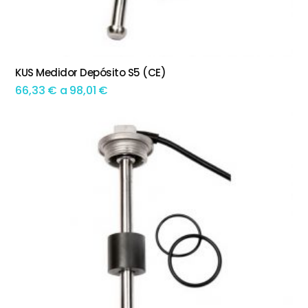
This product has multiple variants. The options may be chosen on the product page
KUS Medidor Depósito S5 (CE)
TEM OPÇÕES
Preço
66,33
€
a
98,01
€
range:
66,33 €
through
98,01 €