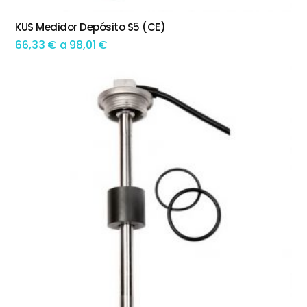
This product has multiple variants. The options may be chosen on the product page
KUS Medidor Depósito S5 (CE)
TEM OPÇÕES
Preço
66,33
€
a
98,01
€
range:
66,33 €
through
98,01 €