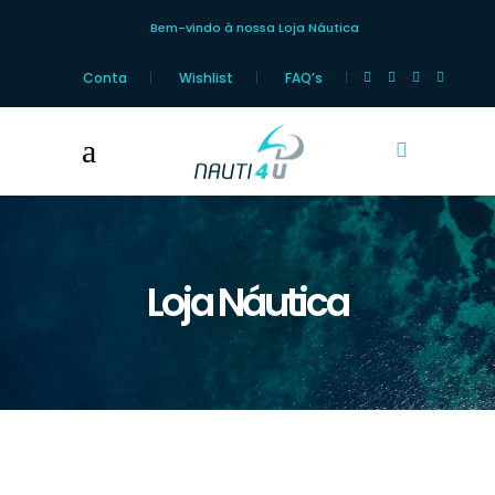
Bem-vindo à nossa Loja Náutica
Conta
Wishlist
FAQ’s
Loja Náutica