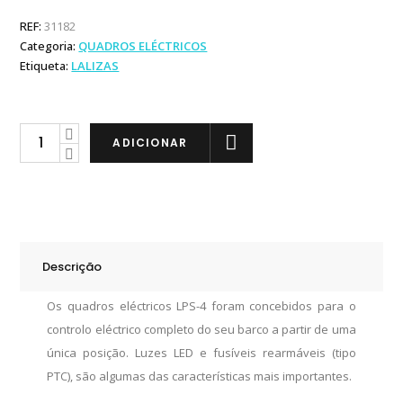
REF:
31182
Categoria:
QUADROS ELÉCTRICOS
Etiqueta:
LALIZAS
Lalizas
ADICIONAR
Quadro
Eléctrico
LPS-
402
quantity
Descrição
Os quadros eléctricos LPS-4 foram concebidos para o
controlo eléctrico completo do seu barco a partir de uma
única posição. Luzes LED e fusíveis rearmáveis (tipo
PTC), são algumas das características mais importantes.