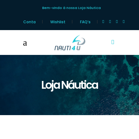
Bem-vindo à nossa Loja Náutica
Conta
Wishlist
FAQ’s
Loja Náutica