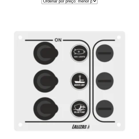
por
preço:
menor
para
maior