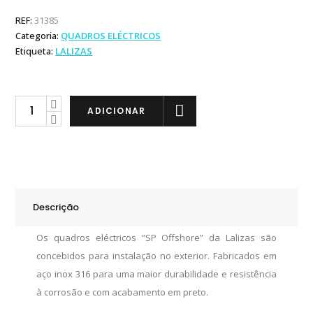
REF:
31385
Categoria:
QUADROS ELÉCTRICOS
Etiqueta:
LALIZAS
Lalizas
ADICIONAR
Quadro
Eléctrico
SP6
Offshore
quantity
Descrição
Os quadros eléctricos “SP Offshore” da Lalizas são
concebidos para instalação no exterior. Fabricados em
aço inox 316 para uma maior durabilidade e resistência
à corrosão e com acabamento em preto.