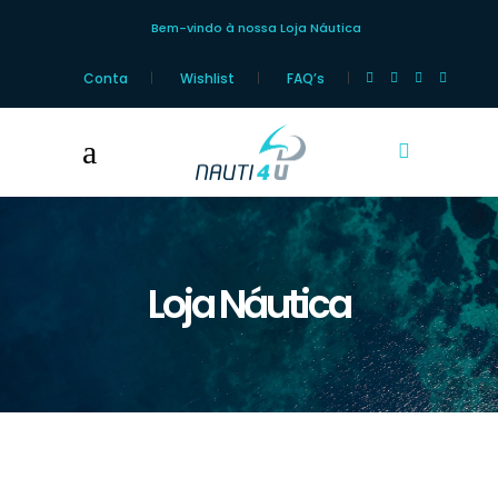
Bem-vindo à nossa Loja Náutica
Conta
Wishlist
FAQ’s
Loja Náutica