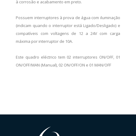
à corrosão e acabamento em preto.
Possuem interruptores à prova de água com iluminação
(indicam quando o interruptor está Ligado/Desligado) e
compatíveis com voltagens de 12 a 24V com carga
máxima por interruptor de 10A.
Este quadro eléctrico tem 02 interruptores ON/OFF, 01
ON/OFF/MAN (Manual), 02 ON/OFF/ON e 01 MAN/OFF