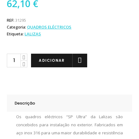
62,10
€
REF:
31295
Categoria:
QUADROS ELÉCTRICOS
Etiqueta:
LALIZAS
Lalizas
ADICIONAR
Quadro
Eléctrico
SP6
Ultra
Cinzento
Descrição
quantity
Os quadros eléctricos “SP Ultra” da Lalizas são
concebidos para instalação no exterior. Fabricados em
aço inox 316 para uma maior durabilidade e resistência