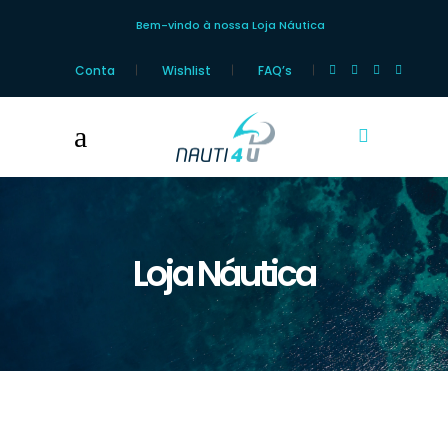
Bem-vindo à nossa Loja Náutica
Conta
Wishlist
FAQ’s
Loja Náutica