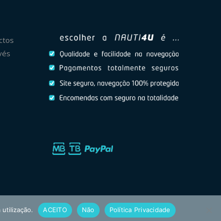
ctos
vés
 utilização.
ACEITO
Não
Política Privacidade