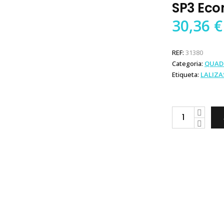
SP3 Ec
30,36
€
REF:
31380
Categoria:
QUAD
Etiqueta:
LALIZA
Lalizas
Quadro
Eléctrico
SP3
Economy
Branco
quantity