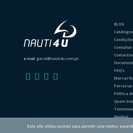
BLOG
Catálogos
Condições
Consulta
Contactos
e-mail:
geral@nauti4u.com.pt
Document
FAQ’s
Marcas Ná
Parcerias
Política 
Quem So
Testemun
Wishlist
Este site utiliza cookies para permitir uma melhor experiê