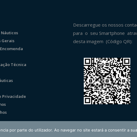
Descarregue os nossos conta
 Náuticos
para o seu Smartphone atra
 Gerais
desta imagem (Código QR):
r Encomenda
ação Técnica
uticas
de Privacidade
mos
hos
ncia por parte do utilizador. Ao navegar no site estará a consentir a sua