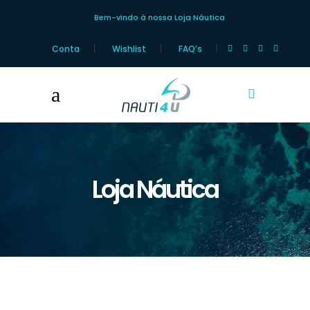
Bem-vindo à nossa Loja Náutica
Conta
Wishlist
FAQ’s
Loja Náutica