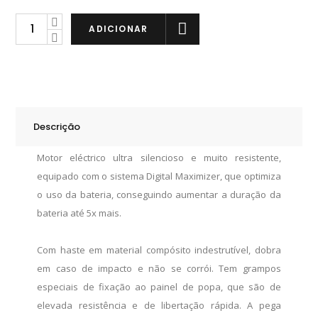
Minn
ADICIONAR
Kota
Endura
MAX
45
quantity
Descrição
Motor eléctrico ultra silencioso e muito resistente,
equipado com o sistema Digital Maximizer, que optimiza
o uso da bateria, conseguindo aumentar a duração da
bateria até 5x mais.
Com haste em material compósito indestrutível, dobra
em caso de impacto e não se corrói. Tem grampos
especiais de fixação ao painel de popa, que são de
elevada resistência e de libertação rápida. A pega