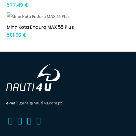
577,49
€
Minn Kota Endura MAX 55 Plus
ADICIONAR
581,66
€
e-mail:
geral@nauti4u.com.pt