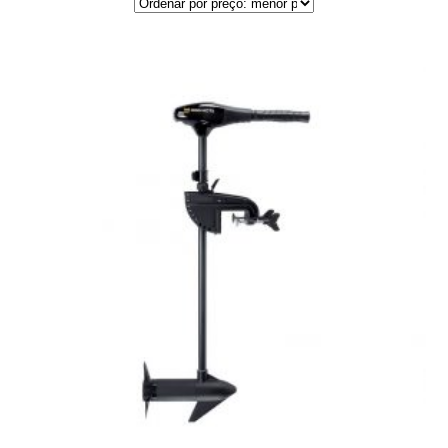
por
preço:
menor
para
maior