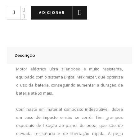
Minn
ADICIONAR
Kota
Endura
MAX
50
quantity
Descrição
Motor eléctrico ultra silencioso e muito resistente,
equipado com o sistema Digital Maximizer, que optimiza
o uso da bateria, conseguindo aumentar a duração da
bateria até 5x mais.
Com haste em material compósito indestrutível, dobra
em caso de impacto e não se corrói. Tem grampos
especiais de fixação ao painel de popa, que são de
elevada resistência e de libertação rápida. A pega