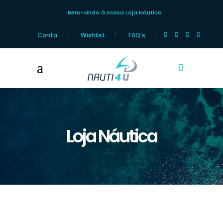
Bem-vindo à nossa Loja Náutica
Conta
Wishlist
FAQ’s
Loja Náutica