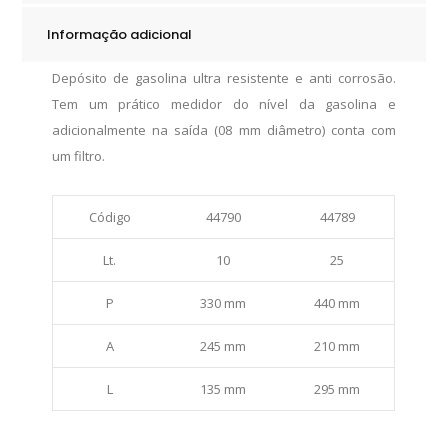
Lt.
Informação adicional
quantity
Depósito de gasolina ultra resistente e anti corrosão.
Tem um prático medidor do nível da gasolina e
adicionalmente na saída (08 mm diâmetro) conta com
um filtro.
Código
44790
44789
Lt.
10
25
P
330 mm
440 mm
A
245 mm
210 mm
L
135 mm
295 mm