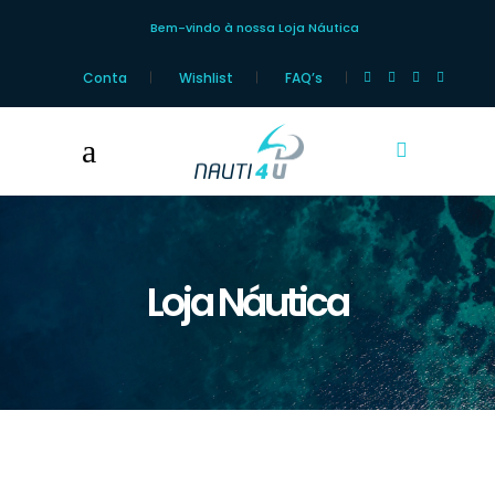
Bem-vindo à nossa Loja Náutica
Conta
Wishlist
FAQ’s
Loja Náutica