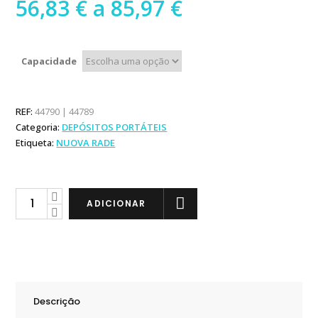
Preço
56,83
€
a
85,97
€
range:
56,83 €
through
Capacidade
85,97 €
REF:
44790 | 44789
Categoria:
DEPÓSITOS PORTÁTEIS
Etiqueta:
NUOVA RADE
Nuova
ADICIONAR
Rade
Depósito
Combustível
10
e
Descrição
25