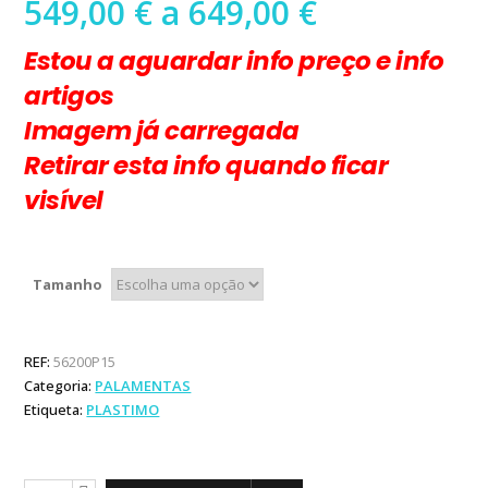
Preço
549,00
€
a
649,00
€
range:
Estou a aguardar info preço e info
549,00 €
through
artigos
649,00 €
Imagem já carregada
Retirar esta info quando ficar
visível
Tamanho
REF:
56200P15
Categoria:
PALAMENTAS
Etiqueta:
PLASTIMO