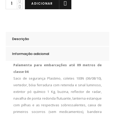
Plastimo
ADICIONAR
Palamenta
Classe
4
Barcos
até
Descrição
15m
quantity
Informação adicional
Palamenta para embarcações até 09 metros de
classe 04:
Saco de segurança Plastimo, coletes 100N (06/08/10),
vertedor, bóia ferradura com retenida e sinal luminoso,
extintor pó químico 1 Kg, buzina, reflector de radar,
navalha de ponta redonda flutuante, lanterna estanque
com pilhas e as respectivas sobressalentes, caixa de
primeiros socorros (sem medicamentos), bandeira