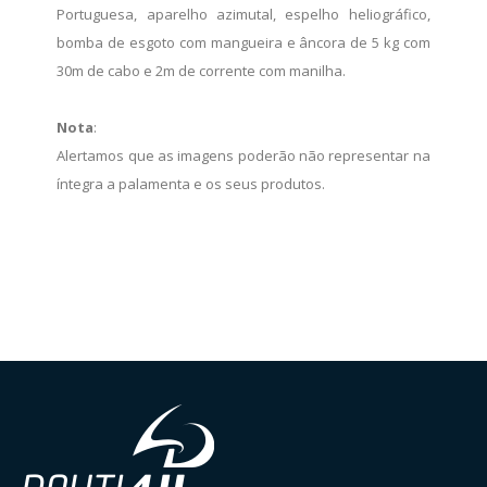
Portuguesa, aparelho azimutal, espelho heliográfico,
bomba de esgoto com mangueira e âncora de 5 kg com
30m de cabo e 2m de corrente com manilha.
Nota
:
Alertamos que as imagens poderão não representar na
íntegra a palamenta e os seus produtos.