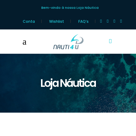
Bem-vindo à nossa Loja Náutica
Conta
Wishlist
FAQ’s
Loja Náutica