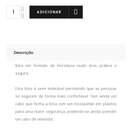
Plastimo
ADICIONAR
Bóia
Ferradura
Amarela
quantity
Descrição
Bóia em formato de ferradura muito leve, prática e
segura.
Esta bóia é semi maleável permitindo que as pessoas
se segurem de forma mais confortável. Tem ainda um
cabo que fecha a bóia com um mosquetão em plástico
para uma maior segurança, podendo-se ainda prender
um cabo de retenida.