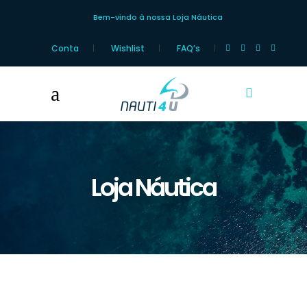
Bem-vindo à nossa Loja Náutica
Conta
Wishlist
FAQ’s
Loja Náutica