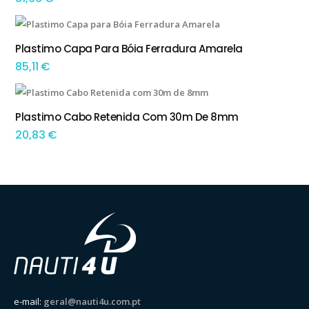
Plastimo Capa Para Bóia Ferradura Amarela
ADICIONAR
85,11
€
Plastimo Cabo Retenida Com 30m De 8mm
ADICIONAR
20,83
€
e-mail:
geral@nauti4u.com.pt