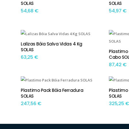
SOLAS
SOLAS
54,68
€
54,97
€
Lalizas Bóia Salva Vidas 4 Kg
ADICIONAR
SOLAS
Plastimo
ADIC
63,25
€
Cabo SO
87,42
€
Plastimo Pack Bóia Ferradura
Plastimo
ADICIONAR
ADIC
SOLAS
SOLAS
247,56
€
325,25