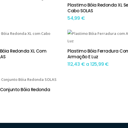
Plastimo Bóia Redonda XL S
ADICIONAR
Cabo SOLAS
54,99
€
This product has multiple variants. The options may be chosen on the product page
 Bóia Redonda XL Com
Plastimo Bóia Ferradura Co
IONAR
TEM OPÇÕES
LAS
Armação E Luz
Preço
112,43
€
a
125,99
€
range:
112,43 €
 Conjunto Bóia Redonda
IONAR
through
125,99 €
€