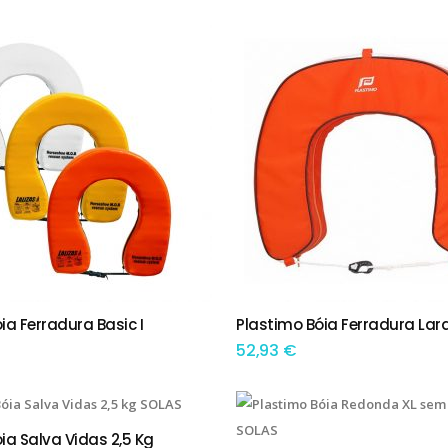
óia Ferradura Basic I
Plastimo Bóia Ferradura Lar
 OPÇÕES
ADICIONAR
52,93
€
óia Salva Vidas 2,5 Kg
IONAR