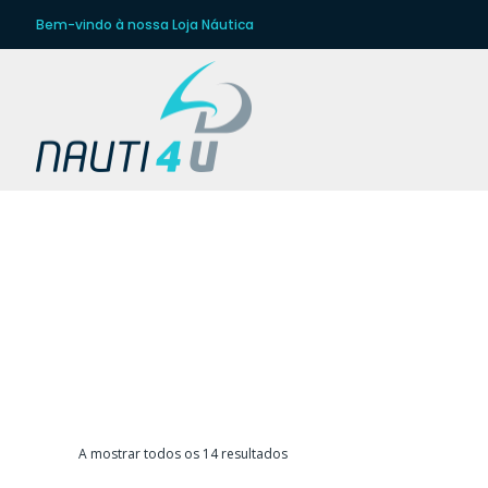
Bem-vindo à nossa Loja Náutica
BÓ
Ordenado
A mostrar todos os 14 resultados