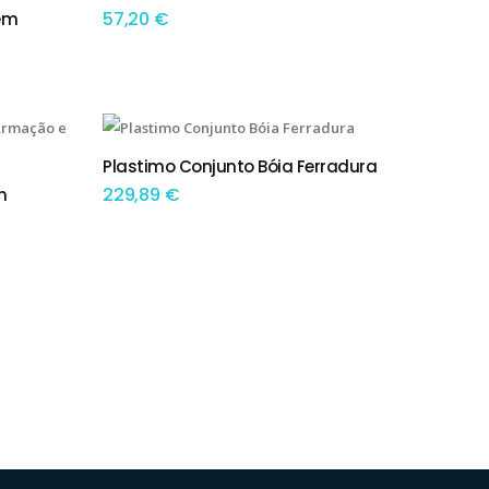
57,20
€
em
Plastimo Conjunto Bóia Ferradura
ADICIONAR
229,89
€
m