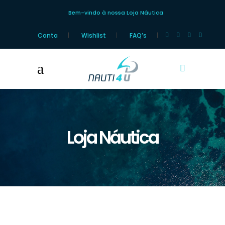
Bem-vindo à nossa Loja Náutica
Conta
Wishlist
FAQ’s
Loja Náutica