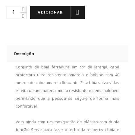
Plastimo
ADICIONAR
Conjunto
Bóia
Ferradura
quantity
Descrição
Conjunto de bóia ferradura em cor de laranja, capa
protectora ultra resistente amarela e bobine com 40
metros de cabo amarelo flutuante. Esta bóia salva vidas
é feita de um material muito resistente e semi-maleável
permitindo que a pessoa se segure de forma mais
confortável.
Vem ainda com um mosquetão de plástico com dupla
função: Serve para fazer o fecho da respectiva bóia e