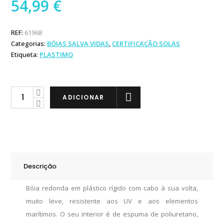
54,99
€
REF:
61968
Categorias:
BÓIAS SALVA VIDAS
,
CERTIFICAÇÃO SOLAS
Etiqueta:
PLASTIMO
Plastimo
ADICIONAR
Bóia
Redonda
XL
sem
Cabo
Descrição
SOLAS
quantity
Bóia redonda em plástico rígido com cabo à sua volta,
muito leve, resistente aos UV e aos elementos
marítimos. O seu interior é de espuma de poliuretano,