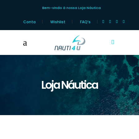
Bem-vindo à nossa Loja Náutica
Conta
Wishlist
FAQ’s
Loja Náutica