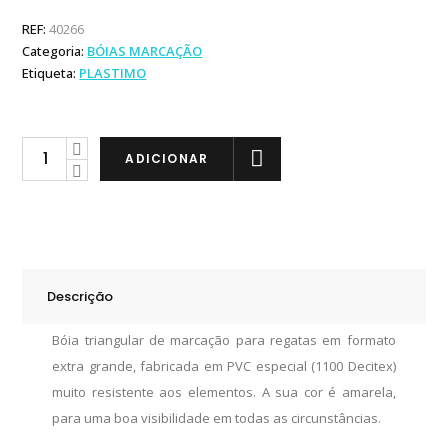
REF:
40266
Categoria:
BÓIAS MARCAÇÃO
Etiqueta:
PLASTIMO
Plastimo
ADICIONAR
Bóia
Regata
Triangular
quantity
Descrição
Bóia triangular de marcação para regatas em formato
extra grande, fabricada em PVC especial (1100 Decitex)
muito resistente aos elementos. A sua cor é amarela,
para uma boa visibilidade em todas as circunstâncias.