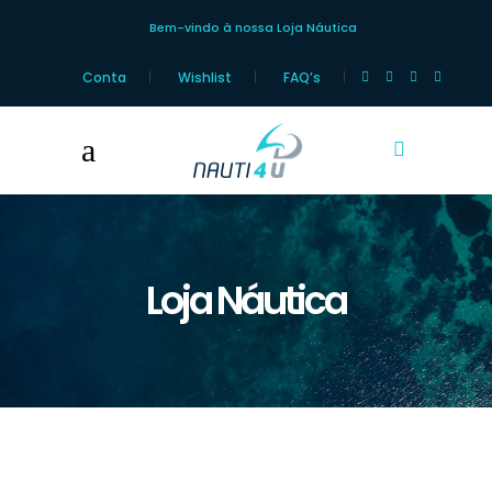
Bem-vindo à nossa Loja Náutica
Conta
Wishlist
FAQ’s
Loja Náutica