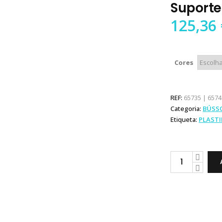
Suporte
125,36
Cores
REF:
65735 | 6574
Categoria:
BÚSS
Etiqueta:
PLAST
Plastimo
Offshore
95
com
Suporte
e