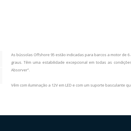
Iluminação
LED
quantity
As bússolas Offshore 95 estão indicadas para barcos a motor de 6 a
graus. Têm uma estabilidade excepcional em todas as condições
Absorver”.
Vêm com iluminação a 12V em LED e com um suporte basculante qu