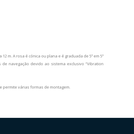
 12 m. A rosa é cónica ou plana e é graduada de 5º em 5º
 de navegação devido ao sistema exclusivo “Vibration
e permite várias formas de montagem.