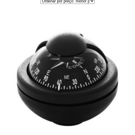
por
preço:
menor
para
maior