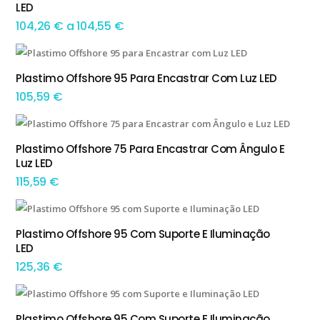
LED
Preço
104,26
€
a
104,55
€
range:
104,26 €
Plastimo Offshore 95 Para Encastrar Com Luz LED
ADICIONAR
through
105,59
€
104,55 €
Plastimo Offshore 75 Para Encastrar Com Ângulo E
ADICIONAR
Luz LED
115,59
€
This product has multiple variants. The options may be chosen on the product page
Plastimo Offshore 95 Com Suporte E Iluminação
TEM OPÇÕES
LED
125,36
€
Plastimo Offshore 95 Com Suporte E Iluminação
ADICIONAR