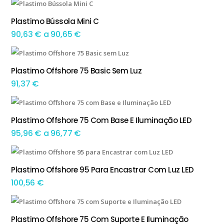
range:
This product has multiple variants. The options may be chosen on the product page
85,48 €
Plastimo Bússola Mini C
TEM OPÇÕES
through
Preço
90,63
€
a
90,65
€
85,65 €
range:
90,63 €
Plastimo Offshore 75 Basic Sem Luz
ADICIONAR
through
91,37
€
90,65 €
This product has multiple variants. The options may be chosen on the product page
Plastimo Offshore 75 Com Base E Iluminação LED
TEM OPÇÕES
Preço
95,96
€
a
96,77
€
range:
This product has multiple variants. The options may be chosen on the product page
95,96 €
Plastimo Offshore 95 Para Encastrar Com Luz LED
TEM OPÇÕES
through
100,56
€
96,77 €
This product has multiple variants. The options may be chosen on the product page
Plastimo Offshore 75 Com Suporte E Iluminação
TEM OPÇÕES