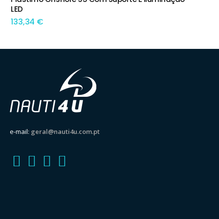
LED
133,34
€
e-mail:
geral@nauti4u.com.pt