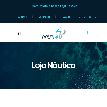
Bem-vindo à nossa Loja Náutica
Conta
Wishlist
FAQ’s
Loja Náutica