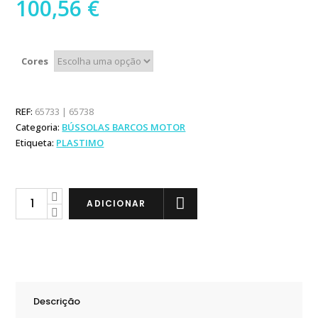
100,56
€
Cores
REF:
65733 | 65738
Categoria:
BÚSSOLAS BARCOS MOTOR
Etiqueta:
PLASTIMO
Plastimo
ADICIONAR
Offshore
95
para
Encastrar
com
Descrição
Luz