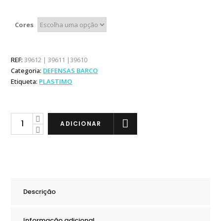
Cores
REF:
39612 | 39611 |39610
Categoria:
DEFENSAS BARCO
Etiqueta:
PLASTIMO
Plastimo
ADICIONAR
Defensa
Esférica
18m
quantity
Descrição
Informação adicional