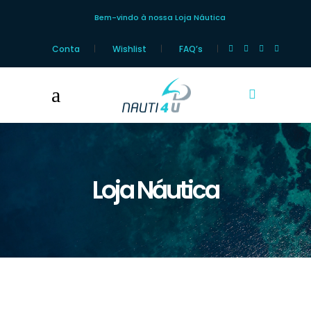
Bem-vindo à nossa Loja Náutica
Conta
Wishlist
FAQ’s
Loja Náutica