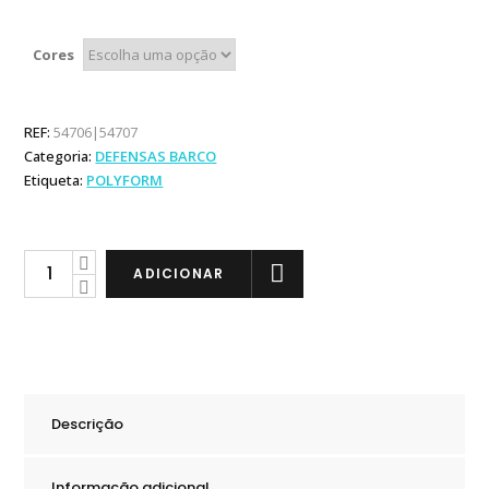
Cores
REF:
54706|54707
Categoria:
DEFENSAS BARCO
Etiqueta:
POLYFORM
Polyform
ADICIONAR
Original
Defensa
A2
quantity
Descrição
Informação adicional