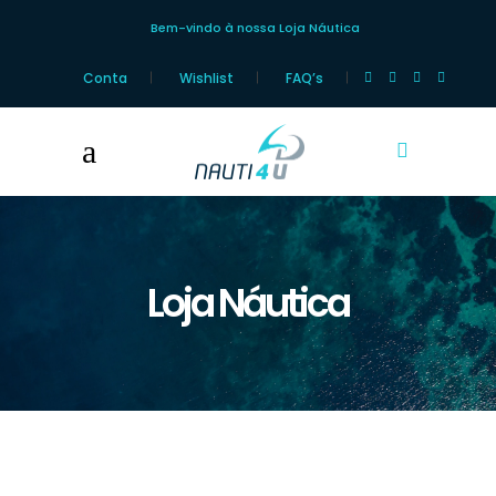
Bem-vindo à nossa Loja Náutica
Conta
Wishlist
FAQ’s
Loja Náutica