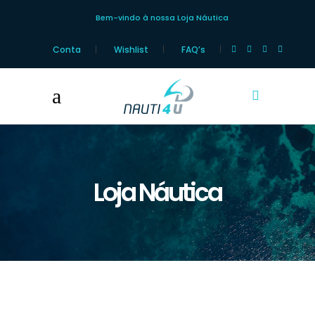
Bem-vindo à nossa Loja Náutica
Conta
Wishlist
FAQ’s
Loja Náutica