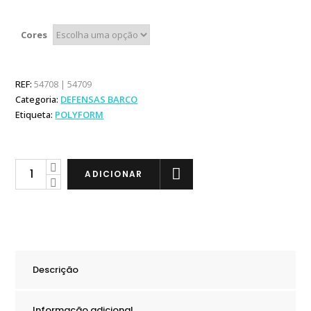
Cores
REF:
54708 | 54709
Categoria:
DEFENSAS BARCO
Etiqueta:
POLYFORM
Polyform
ADICIONAR
Original
Defensa
A3
quantity
Descrição
Informação adicional