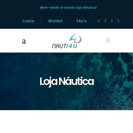
Bem-vindo à nossa Loja Náutica
Conta
Wishlist
FAQ’s
Loja Náutica