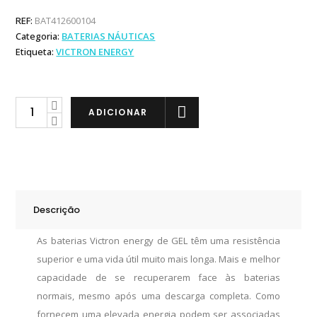
REF:
BAT412600104
Categoria:
BATERIAS NÁUTICAS
Etiqueta:
VICTRON ENERGY
Victron
ADICIONAR
Energy
Bateria
de
GEL
66Ah
Descrição
quantity
As baterias
Victron
energy de GEL têm
uma resistência
superior e
uma
vida útil muito mais longa. Mais e melhor
capacidade de
se recuperarem
face às baterias
normais
, mesmo após
uma descarga completa. Como
fornecem uma elevada energia podem ser associadas