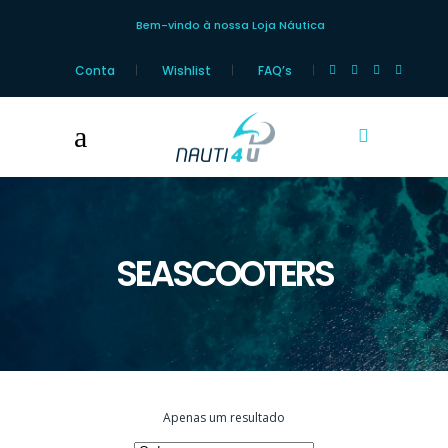
Bem-vindo à nossa Loja Náutica
Conta
Wishlist
FAQ’s
SEASCOOTERS
Apenas um resultado