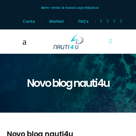
Bem-vindo à nossa Loja Náutica
Conta
Wishlist
FAQ’s
Novo blog nauti4u
Novo blog nauti4u