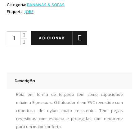
Categoria:
BANANAS & SOFAS
Etiqueta:
JOBE
Jobe
ADICIONAR
Bóia
Chaser
III
quantity
Descrição
Bóia em forma de torpedo tem como capacidade
máxima 3 pessoas. O flutuador é em PVC revestido com
cobertura de nylon muito resistente. Tem pegas
revestidas com espuma e protegidas com neoprene
para um maior conforto.