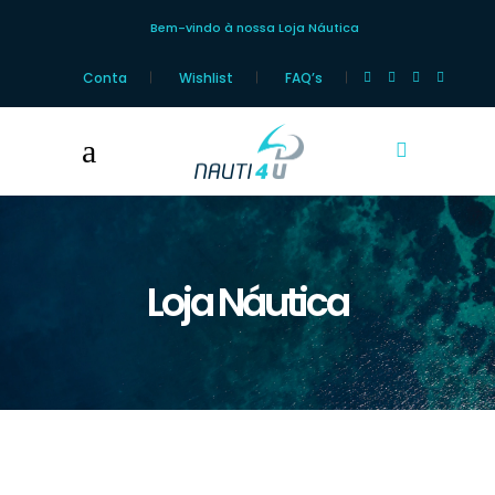
Bem-vindo à nossa Loja Náutica
Conta
Wishlist
FAQ’s
Loja Náutica