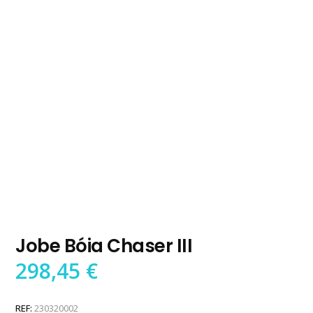
Jobe Bóia Chaser III
298,45
€
REF:
230320002