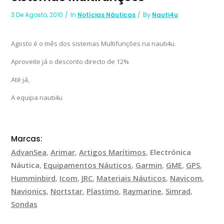
3 De Agosto, 2010
In
Notícias Náuticas
By
Nauti4u
Agosto é o mês dos sistemas Multifunções na nauti4u.
Aproveite já o desconto directo de 12%
Até já,
A equipa nauti4u
Marcas:
AdvanSea
,
Arimar
,
Artigos Marítimos
,
Electrónica
Náutica
,
Equipamentos Náuticos
,
Garmin
,
GME
,
GPS
,
Humminbird
,
Icom
,
JRC
,
Materiais Náuticos
,
Navicom
,
Navionics
,
Nortstar
,
Plastimo
,
Raymarine
,
Simrad
,
Sondas