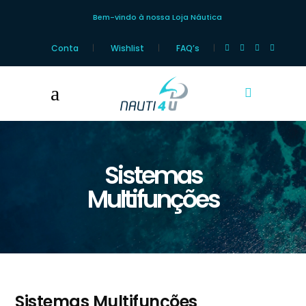
Bem-vindo à nossa Loja Náutica
Conta
Wishlist
FAQ’s
Sistemas
Multifunções
Sistemas Multifunções